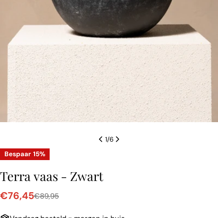
1
/
6
Bespaar
15%
Terra vaas - Zwart
€76,45
€89,95
Verkoopprijs
Normale
prijs